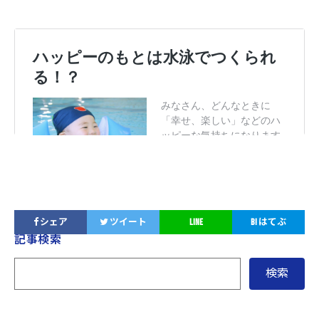
シェア
ツイート
LINE
B!
はてぶ
サ
記事検索
イ
ド
メ
ニ
ュ
ー