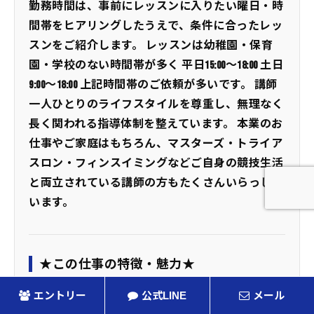
勤務時間は、事前にレッスンに入りたい曜日・時
間帯をヒアリングしたうえで、条件に合ったレッ
スンをご紹介します。 レッスンは幼稚園・保育
園・学校のない時間帯が多く 平日15:00～18:00 土日
9:00～18:00 上記時間帯のご依頼が多いです。 講師
一人ひとりのライフスタイルを尊重し、無理なく
長く関われる指導体制を整えています。 本業のお
仕事やご家庭はもちろん、マスターズ・トライア
スロン・フィンスイミングなどご自身の競技生活
と両立されている講師の方もたくさんいらっしゃ
います。
★この仕事の特徴・魅力★
なかい水泳予備校のレッスンは、完全個別指導が
エントリー
公式LINE
メール
基本です。 大人数を同時に見るグループ指導とは