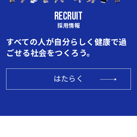
RECRUIT
2021
お盆期間のお問合せについて
08/10
採用情報
すべての人が自分らしく
健康で過
2021
水泳指導講師・営業事務採用募
07/02
集
ごせる社会をつくろう。
2020
年末年始休業のお知らせ
12/10
はたらく
2020
ホームページを公開しました！
12/01