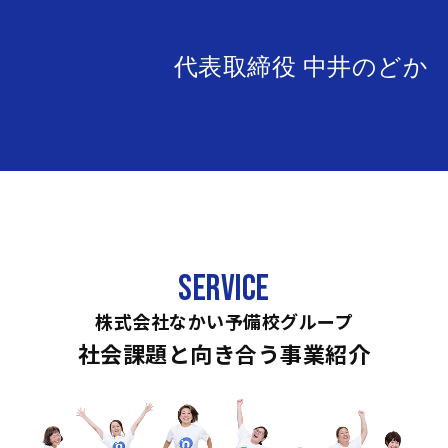
初にやるべき事！』
代表取締役 中井のどか
2022
【水泳予備校 大阪・神戸校】
09/16
ブログ更新しました！『夏バテ
だけじゃない！秋バテ対策！』
2022
【なかいLabo】ブログ更新し
09/09
ました！『重要なのは振り返
り！〜夏休みの振り返りをして
みよう〜』
SERVICE
2022
【水泳予備校 大阪・神戸校】
株式会社なかい予備校グループ
09/04
ブログ更新しました！『五十に
社会課題と向き合う事業紹介
して惑わず』を目指せ！
2022
【なかいLabo】YouTube更新