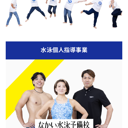
08/29
しました『夏休み活用！～計画
性を養おう！～』
2022
【なかいLabo】YouTube更新
10/13
しました！『振り返りこそが重
要！～なんでなんでを考えよう
～』
水泳個人指導事業
2022
【なかいLabo】ブログ更新し
08/08
ました！
2022
【水泳予備校 大阪・神戸校】
08/02
ブログ更新しました！『コーデ
ィネーション能力を鍛える！』
2022
お盆期間中のお問い合わせにつ
07/25
いて