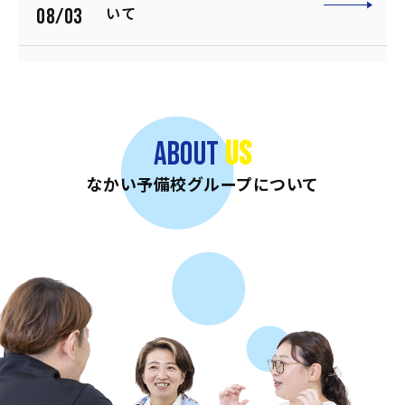
08/03
いて
2026
【名古屋エリア】水泳インスト
06/01
ラクター積極採用のお知らせ
（夏に向けた増員）
ABOUT
US
2026
【福岡エリア】水泳インストラ
なかい予備校グループについて
05/30
クター積極採用のお知らせ（夏
に向けた増員）
2026
【大阪・神戸エリア】水泳イン
05/28
ストラクター積極採用のお知ら
せ（夏に向けた増員）
2026
本社（事務所）移転のお知らせ
02/02