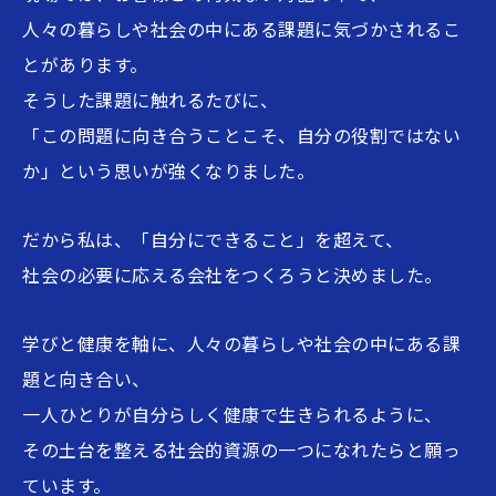
人々の暮らしや社会の中にある課題に気づかされるこ
2022
年末年始休業のお知らせ
とがあります。
12/01
そうした課題に触れるたびに、
「この問題に向き合うことこそ、自分の役割ではない
2022
【なかいLabo】ブログ更新し
か」という思いが強くなりました。
10/31
ました！『運動会の思い出 ～
活躍はないけど、楽しんだ者勝
ち！！～』
だから私は、「自分にできること」を超えて、
社会の必要に応える会社をつくろうと決めました。
2022
【水泳予備校 大阪・神戸校】
10/18
ブログ更新しました！『競泳歴
学びと健康を軸に、人々の暮らしや社会の中にある課
史クイズ！！〜4泳法誕生の歴
史編〜』
題と向き合い、
一人ひとりが自分らしく健康で生きられるように、
2022
【水泳予備校 大阪・神戸校】
その土台を整える社会的資源の一つになれたらと願っ
09/27
ブログ更新しました！『選手育
ています。
成クラスに入った君が、1番最