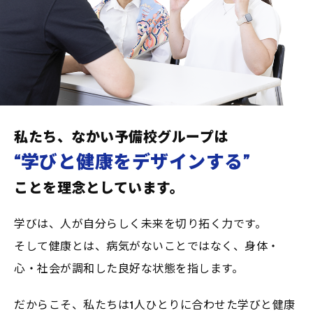
2026
【水泳余暇支援プロジェクト】
01/30
プレスリリース配信のお知らせ
2026
ホームページ リニューアルの
01/08
お知らせ
私たち、なかい予備校グループは
2025
年末年始のお問い合わせについ
“学びと健康をデザインする”
12/23
て
ことを理念としています。
2025
【なかい水泳予備校】「大阪市
学びは、人が自分らしく未来を切り拓く力です。
07/28
塾代助成」対象になりました
そして健康とは、病気がないことではなく、身体・
心・社会が調和した良好な状態を指します。
2025
なかい水泳予備校：新着動画配
06/17
信のお知らせ【教えて、なかい
だからこそ、私たちは1人ひとりに合わせた学びと健康
さーん！Vol.2】