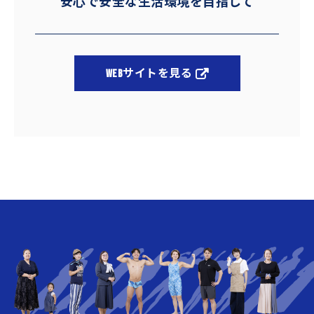
安心で安全な生活環境を目指して
2022
GW期間中のお問い合わせにつ
04/23
いて
WEBサイトを見る
2022
【水泳予備校 大阪・神戸校】
04/13
ブログ更新しました！
2022
【大阪・神戸校】ブログ更新し
02/16
ました！
2022
【大阪・神戸校】ブログ更新し
01/16
ました！
2021
年末年始の営業について
12/01