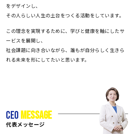
をデザインし、
2025
その人らしい人生の土台をつくる活動をしています。
水泳予備校：新着動画配信のお
05/16
知らせ【教えて、なかいさー
ん！Vol.1】
この理念を実現するために、学びと健康を軸にしたサ
ービスを展開し、
2025
ゴールデンウィーク期間中のお
社会課題に向き合いながら、誰もが自分らしく生きら
04/30
問い合わせについて
れる未来を形にしてたいと思います。
2025
エシカルノーマル城東店オープ
04/08
ンのご案内
2025
なかい水泳予備校【大阪・神戸
04/07
校】事務所移転のお知らせ
CEO
MESSAGE
代表メッセージ
2024
電話番号変更のお知らせ