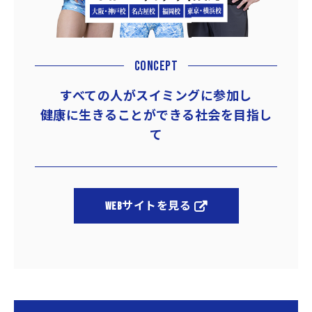
2022
【大阪・神戸校】ブログ更新し
06/26
ました！『見つけてみよう、学
CONCEPT
び方のクセ』
すべての人がスイミングに参加し
2022
【なかい水泳予備校 東京校】
健康に生きることができる社会を目指し
06/24
企業説明会を開催します！
て
2022
【なかいLabo】YouTube更新
06/21
しました！『学会での学び～
DCD学会に参加しました！！
WEBサイトを見る
～』
2022
【大阪・神戸校】ブログ更新し
06/16
ました！『お子様にオススメバ
ランスボード運動あそび♪』