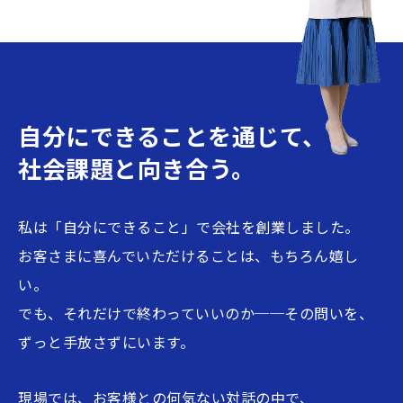
04/25
2023
年末年始休業のお知らせ
12/04
自分にできることを通じて、
2023
お盆期間中のお問い合わせにつ
07/20
いて
社会課題と向き合う。
2023
GW期間中のお問い合わせにつ
私は「自分にできること」で会社を創業しました。
04/13
いて
お客さまに喜んでいただけることは、もちろん嬉し
い。
2023
大阪日日新聞に掲載されまし
04/05
でも、それだけで終わっていいのか──その問いを、
た！
ずっと手放さずにいます。
2023
お電話での受付時間の変更につ
03/04
いて
現場では、お客様との何気ない対話の中で、