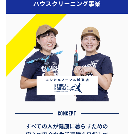
ハウスクリーニング事業
2022
【水泳予備校 大阪･神戸校】
06/10
「平日限定クラス」を開設しま
した！！
2022
【なかいLabo】ブログ更新し
06/08
ました！『ＤＣＤ学会での学
び』
2022
【なかいLabo】YouTube更新
05/31
しました！『運動遊び』バラン
ス能力を鍛える！！バランスボ
ード！！
2022
【水泳予備校 大阪・神戸校】
CONCEPT
05/25
ブログ更新しました！『プール
に顔がつけられるようになりた
すべての人が健康に暮らすための
い！ 』