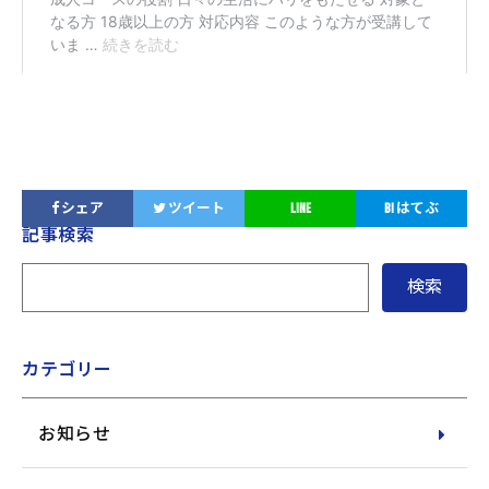
シェア
ツイート
LINE
B!
はてぶ
サ
記事検索
イ
ド
メ
ニ
ュ
ー
カテゴリー
お知らせ