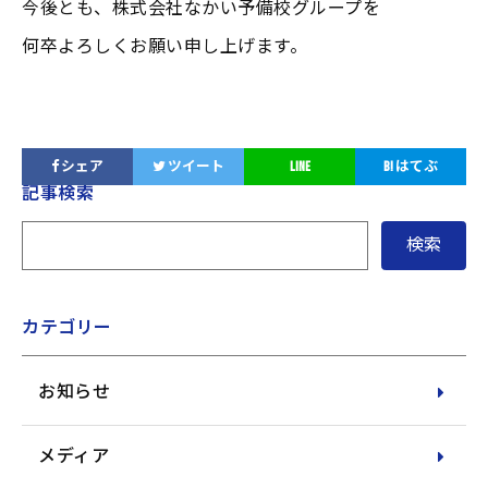
今後とも、株式会社なかい予備校グループを
何卒よろしくお願い申し上げます。
シェア
ツイート
LINE
B!
はてぶ
サ
記事検索
イ
ド
メ
ニ
ュ
ー
カテゴリー
お知らせ
メディア